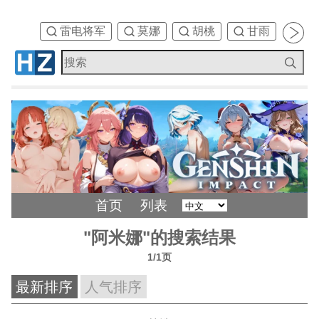
雷电将军
莫娜
胡桃
甘雨
刻
首页
列表
"阿米娜"的搜索结果
1/1页
最新排序
人气排序