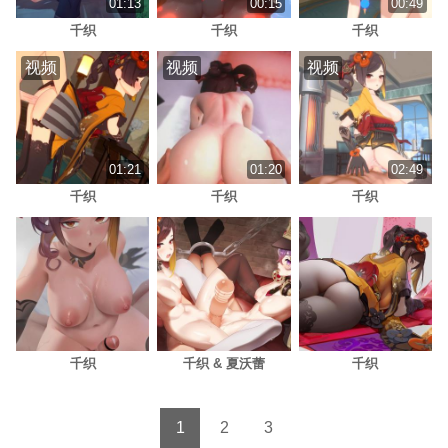
01:13
00:15
00:49
千织
千织
千织
视频
视频
视频
01:21
01:20
02:49
千织
千织
千织
千织
千织 & 夏沃蕾
千织
1
2
3