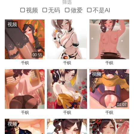
筛选
视频
无码
做爱
不是AI
视频
00:55
千织
千织
千织
视频
01:07
千织
千织
千织
视频