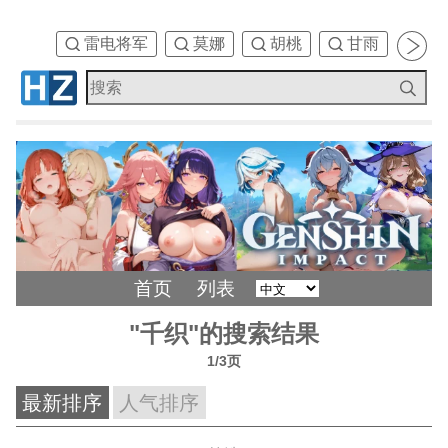
雷电将军
莫娜
胡桃
甘雨
刻
首页
列表
"千织"的搜索结果
1/3页
最新排序
人气排序