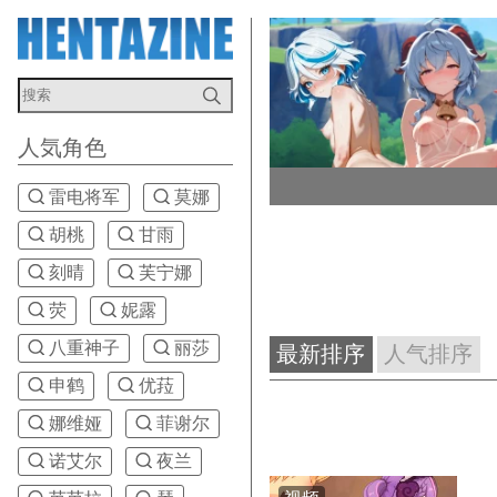
人気角色
雷电将军
莫娜
胡桃
甘雨
刻晴
芙宁娜
荧
妮露
八重神子
丽莎
最新排序
人气排序
申鹤
优菈
娜维娅
菲谢尔
诺艾尔
夜兰