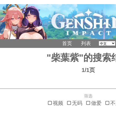
首页
列表
"柴葉紫"的搜索
1/1页
筛选
视频
无码
做爱
不