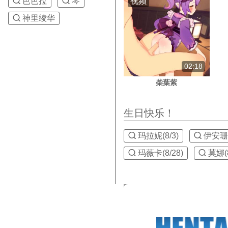
视频
芭芭拉
琴
神里绫华
02:18
柴葉紫
生日快乐！
玛拉妮(8/3)
伊安珊(
玛薇卡(8/28)
莫娜(8