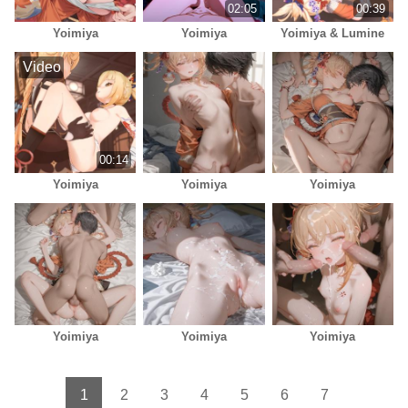
02:05
00:39
Yoimiya
Yoimiya
Yoimiya & Lumine
Video
00:14
Yoimiya
Yoimiya
Yoimiya
Yoimiya
Yoimiya
Yoimiya
1
2
3
4
5
6
7