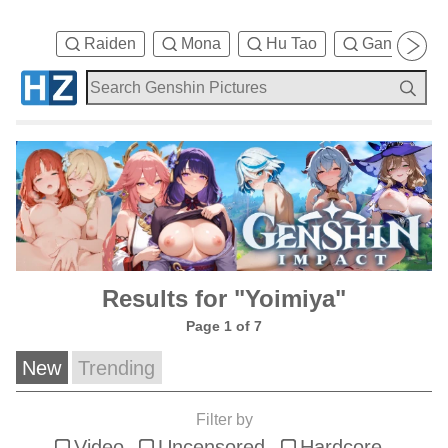
Raiden
Mona
Hu Tao
Ganyu
Results for "Yoimiya"
Page 1 of 7
New
Trending
Filter by
Video
Uncensored
Hardcore