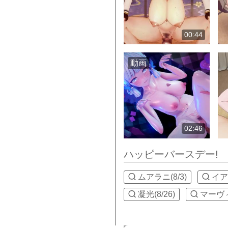
00:44
動画
02:46
ハッピーバースデー!
ムアラニ(8/3)
イアン
凝光(8/26)
マーヴィカ