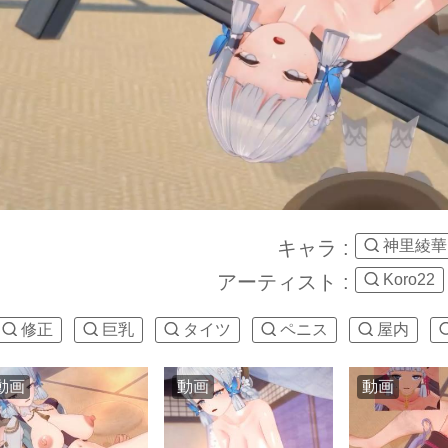
キャラ :
神里綾華
アーティスト :
Koro22
修正
巨乳
タイツ
ペニス
屋内
動画
動画
動画