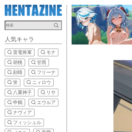
人気キャラ
雷電将軍
モナ
胡桃
甘雨
刻晴
フリーナ
蛍
ニィロウ
八重神子
リサ
申鶴
エウルア
ナヴィア
フィッシュル