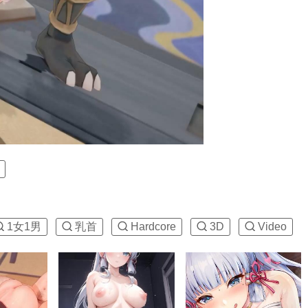
1女1男
乳首
Hardcore
3D
Video