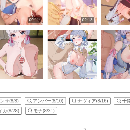
00:11
02:13
サ(8/8)
アンバー(8/10)
ナヴィア(8/16)
千織
(8/28)
モナ(8/31)