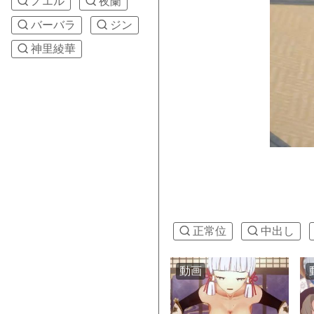
ノエル
夜蘭
バーバラ
ジン
神里綾華
正常位
中出し
動画