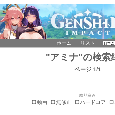
ホーム
リスト
"アミナ"の検索
ページ 1/1
絞り込み
動画
無修正
ハードコア