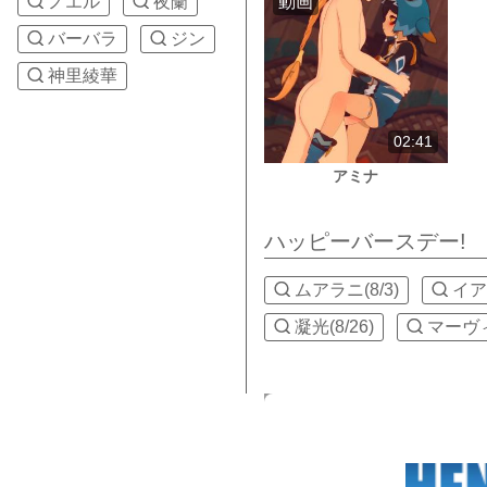
動画
ノエル
夜蘭
バーバラ
ジン
神里綾華
02:41
アミナ
ハッピーバースデー!
ムアラニ(8/3)
イアン
凝光(8/26)
マーヴィカ