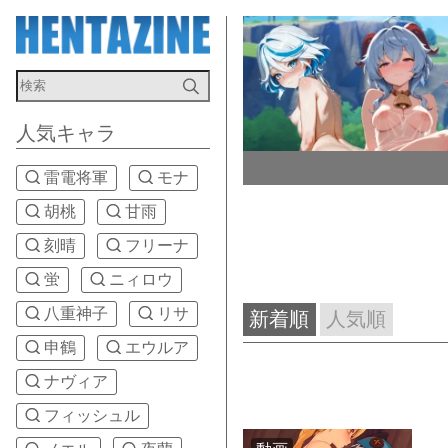
人気キャラ
雷電将軍
モナ
胡桃
甘雨
刻晴
フリーナ
蛍
ニィロウ
八重神子
リサ
新着順
人気順
申鶴
エウルア
ナヴィア
フィッシュル