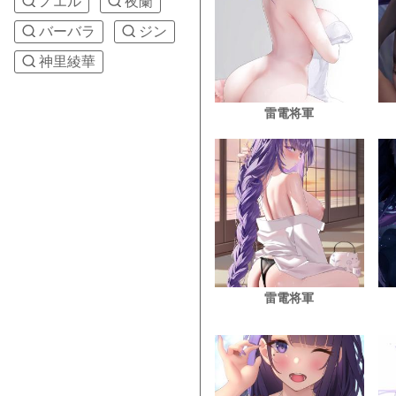
ノエル
夜蘭
バーバラ
ジン
神里綾華
雷電将軍
雷電将軍