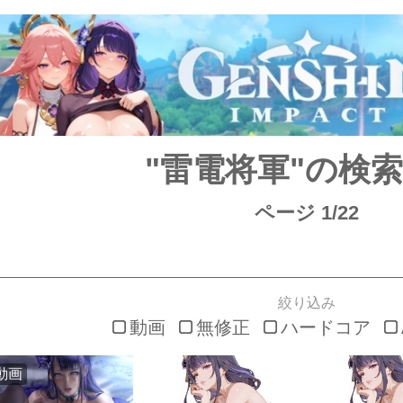
"雷電将軍"の検
ページ 1/22
絞り込み
動画
無修正
ハードコア
動画