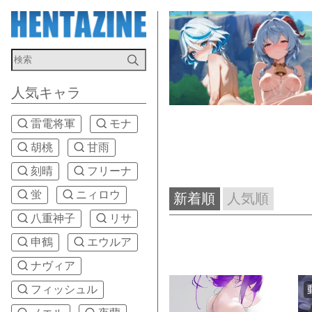
人気キャラ
雷電将軍
モナ
胡桃
甘雨
刻晴
フリーナ
蛍
ニィロウ
新着順
人気順
八重神子
リサ
申鶴
エウルア
ナヴィア
フィッシュル