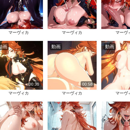
マーヴィカ
マーヴィカ
マーヴ
動画
動画
動画
00:30
00:58
マーヴィカ
マーヴィカ
マーヴ