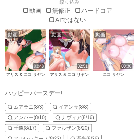
絞り込み
動画
無修正
ハードコア
AIではない
動画
動画
動画
03:48
02:51
00:30
アリス & ニコ リヤン
アリス & ニコ リヤン
ニコ リヤン
ハッピーバースデー!
ムアラニ(8/3)
イアンサ(8/8)
アンバー(8/10)
ナヴィア(8/16)
千織(8/17)
ファルザン(8/20)
アルレッキーノ(8/22)
凝光(8/26)