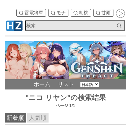
雷電将軍
モナ
胡桃
甘雨
刻
ホーム
リスト
"ニコ リヤン"の検索结果
ページ 1/1
新着順
人気順