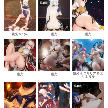
動画
01:00
凝光 & 北斗
凝光
凝光
凝光 & ロサリア & 北
凝光
凝光
斗 & リサ
動画
動画