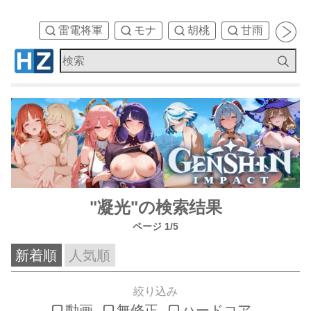
雷電将軍
モナ
胡桃
甘雨
刻
"凝光"の検索结果
ページ 1/5
新着順
人気順
絞り込み
動画
無修正
ハードコア