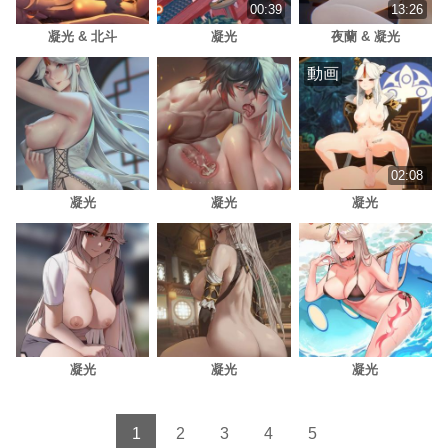
00:39
13:26
凝光 & 北斗
凝光
夜蘭 & 凝光
動画
02:08
凝光
凝光
凝光
凝光
凝光
凝光
1
2
3
4
5