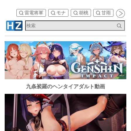
雷電将軍
モナ
胡桃
甘雨
刻
九条裟羅のヘンタイアダルト動画