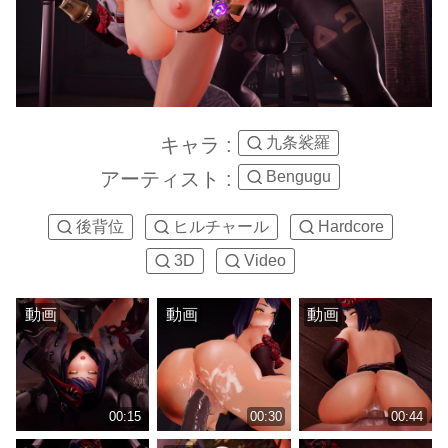
キャラ :
九条裟羅
アーティスト :
Bengugu
後背位
ヒルチャール
Hardcore
3D
Video
動画
動画
動画
00:15
00:30
00:44