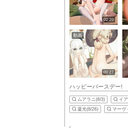
02:20
動画
00:27
ハッピーバースデー!
ムアラニ(8/3)
イアン
凝光(8/26)
マーヴィカ