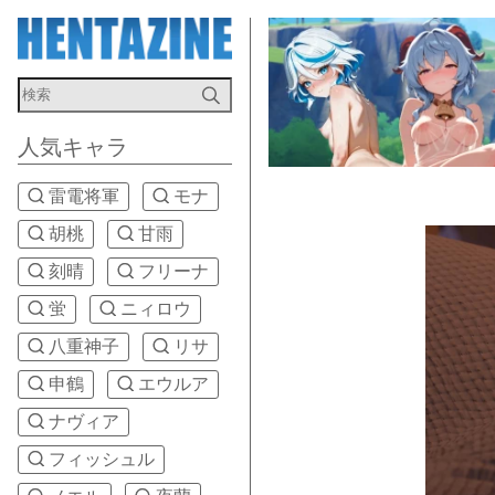
人気キャラ
雷電将軍
モナ
胡桃
甘雨
刻晴
フリーナ
蛍
ニィロウ
八重神子
リサ
申鶴
エウルア
ナヴィア
フィッシュル