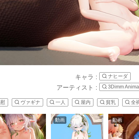
キャラ :
ナヒーダ
アーティスト :
3Dimm Anima
自慰
ヴァギナ
一人
屋内
貧乳
全
動画
動画