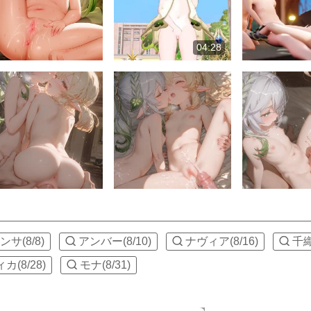
04:28
サ(8/8)
アンバー(8/10)
ナヴィア(8/16)
千織
(8/28)
モナ(8/31)