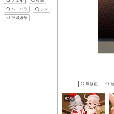
ノエル
夜蘭
バーバラ
ジン
神里綾華
無修正
動画